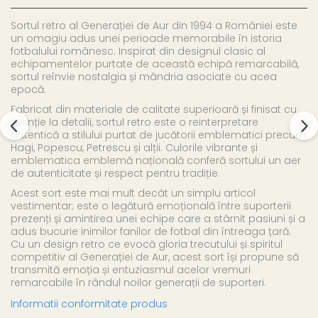
Sortul retro al Generației de Aur din 1994 a României este
un omagiu adus unei perioade memorabile în istoria
fotbalului românesc. Inspirat din designul clasic al
echipamentelor purtate de această echipă remarcabilă,
sortul reînvie nostalgia și mândria asociate cu acea
epocă.
Fabricat din materiale de calitate superioară și finisat cu
atenție la detalii, sortul retro este o reinterpretare
autentică a stilului purtat de jucătorii emblematici precum
Hagi, Popescu, Petrescu și alții. Culorile vibrante și
emblematica emblemă națională conferă sortului un aer
de autenticitate și respect pentru tradiție.
Acest sort este mai mult decât un simplu articol
vestimentar; este o legătură emoțională între suporterii
prezenți și amintirea unei echipe care a stârnit pasiuni și a
adus bucurie inimilor fanilor de fotbal din întreaga țară.
Cu un design retro ce evocă gloria trecutului și spiritul
competitiv al Generației de Aur, acest sort își propune să
transmită emoția și entuziasmul acelor vremuri
remarcabile în rândul noilor generații de suporteri.
Informatii conformitate produs