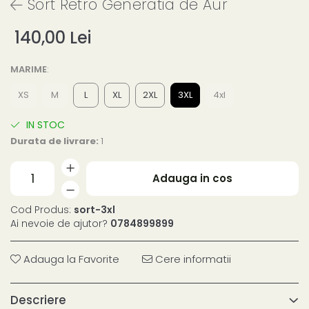
Sort Retro Generatia de Aur
140,00 Lei
MARIME
:
XS
M
L
XL
2XL
3XL
4xl
IN STOC
Durata de livrare:
1
Adauga in cos
Cod Produs:
sort-3xl
Ai nevoie de ajutor?
0784899899
Adauga la Favorite
Cere informatii
Descriere