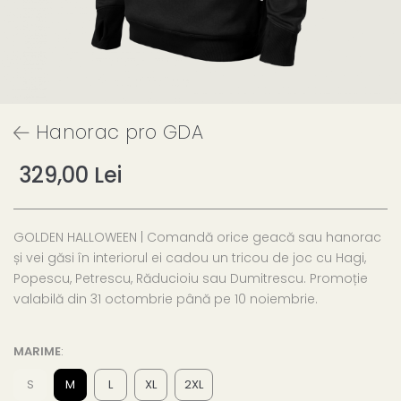
Hanorac pro GDA
329,00 Lei
GOLDEN HALLOWEEN | Comandă orice geacă sau hanorac
și vei găsi în interiorul ei cadou un tricou de joc cu Hagi,
Popescu, Petrescu, Răducioiu sau Dumitrescu. Promoție
valabilă din 31 octombrie până pe 10 noiembrie.
MARIME
:
S
M
L
XL
2XL