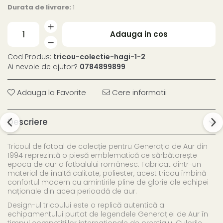
Durata de livrare:
1
Adauga in cos
Cod Produs:
tricou-colectie-hagi-1-2
Ai nevoie de ajutor?
0784899899
Adauga la Favorite
Cere informatii
Descriere
Tricoul de fotbal de colecție pentru Generația de Aur din
1994 reprezintă o piesă emblematică ce sărbătorește
epoca de aur a fotbalului românesc. Fabricat dintr-un
material de înaltă calitate, poliester, acest tricou îmbină
confortul modern cu amintirile pline de glorie ale echipei
naționale din acea perioadă de aur.
Design-ul tricoului este o replică autentică a
echipamentului purtat de legendele Generației de Aur în