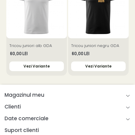
Tricou juniori alb GDA
Tricou juniori negru GDA
T
60,00 Lei
60,00 Lei
Vezi Variante
Vezi Variante
Magazinul meu
Clienti
Date comerciale
Suport clienti