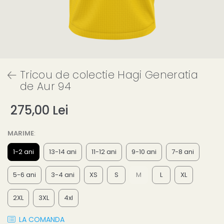
Tricou de colectie Hagi Generatia
de Aur 94
275,00 Lei
MARIME
:
1-2 ani
13-14 ani
11-12 ani
9-10 ani
7-8 ani
5-6 ani
3-4 ani
XS
S
M
L
XL
2XL
3XL
4xl
LA COMANDA