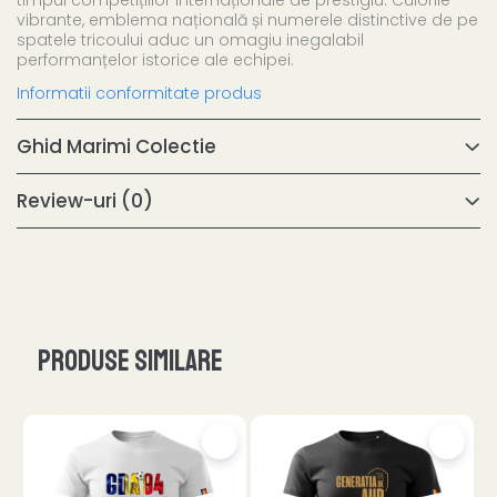
timpul competițiilor internaționale de prestigiu. Culorile
vibrante, emblema națională și numerele distinctive de pe
spatele tricoului aduc un omagiu inegalabil
performanțelor istorice ale echipei.
Informatii conformitate produs
Ghid Marimi Colectie
Review-uri
(0)
Produse similare