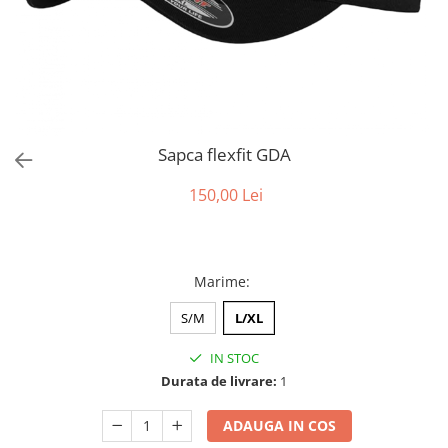
Sapca flexfit GDA
150,00 Lei
Marime
:
S/M
L/XL
IN STOC
Durata de livrare:
1
ADAUGA IN COS